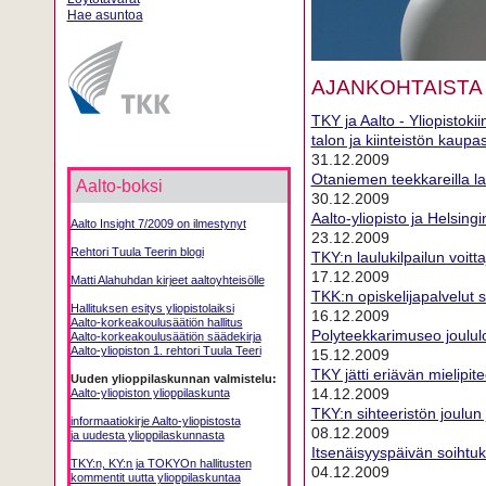
Hae asuntoa
AJANKOHTAISTA
TKY ja Aalto - Yliopistokii
talon ja kiinteistön kaupa
31.12.2009
Otaniemen teekkareilla l
Aalto-boksi
30.12.2009
Aalto-yliopisto ja Helsingi
Aalto Insight 7/2009 on ilmestynyt
23.12.2009
Rehtori Tuula Teerin blogi
TKY:n laulukilpailun voitta
17.12.2009
Matti Alahuhdan kirjeet aaltoyhteisölle
TKK:n opiskelijapalvelut 
Hallituksen esitys yliopistolaiksi
16.12.2009
Aalto-korkeakoulusäätiön hallitus
Polyteekkarimuseo joulul
Aalto-korkeakoulusäätiön
säädekirja
Aalto-yliopiston 1. rehtori Tuula Teeri
15.12.2009
TKY jätti eriävän mielipi
Uuden ylioppilaskunnan valmistelu:
14.12.2009
Aalto-yliopiston ylioppilaskunta
TKY:n sihteeristön joulun
informaatiokirje Aalto-yliopistosta
08.12.2009
ja uudesta ylioppilaskunnasta
Itsenäisyyspäivän soihtu
TKY:n, KY:n ja TOKYOn hallitusten
04.12.2009
kommentit uutta ylioppilaskuntaa