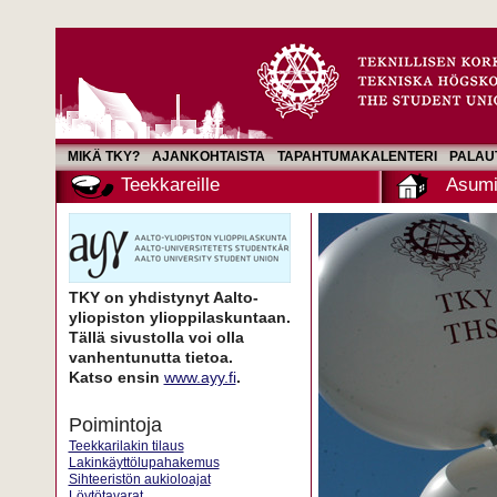
MIKÄ TKY?
AJANKOHTAISTA
TAPAHTUMAKALENTERI
PALAU
Teekkareille
Asumi
TKY on yhdistynyt Aalto-
yliopiston ylioppilaskuntaan.
Tällä sivustolla voi olla
vanhentunutta tietoa.
Katso ensin
www.ayy.fi
.
Poimintoja
Teekkarilakin tilaus
Lakinkäyttölupahakemus
Sihteeristön aukioloajat
Löytötavarat