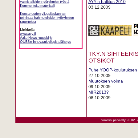
AYY:n hallitus 2010
valmistelleiden työryhmien työstä
Kommentoitu materiaali
03.12.2009
Kooste uuden ylioppilaskunnan
toimintaa hahmotelleiden työryhmien
raporteista
Linkkejä:
www.ayy.fi
Aalto News -uutiskirje
OUBSin Innovaatioyliopistolähetys
TKY:N SIHTEER
OTSIKOT
Puhe YOOP-koulutuksen 1
27.10.2009
Muutoksen voima
09.10.2009
MIR2013?
06.10.2009
viimeksi päivitetty 20.02. 