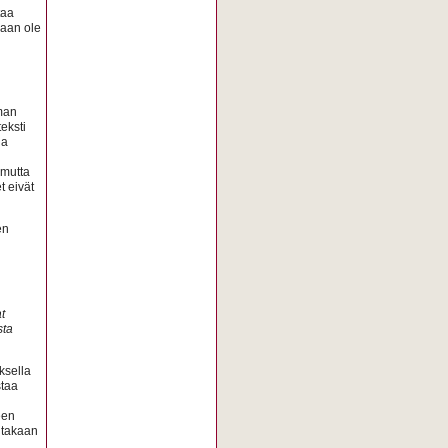
taa
naan ole
lman
eksti
da
 mutta
t eivät
en
t
sta
ksella
staa
een
ntakaan