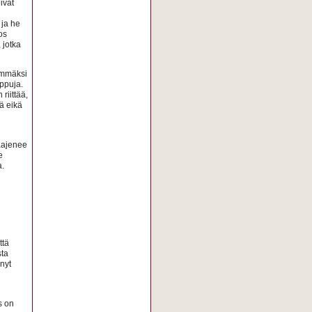
ivät
 ja he
os
 jotka
eimmäksi
ppuja.
riittää,
ää eikä
laajenee
e
.
ttä
ta
 nyt
s on