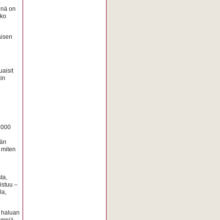
a
inä on
kko
aisen
aisit
in
2000
vän
a miten
ta,
istuu –
la,
ä haluan
empiä