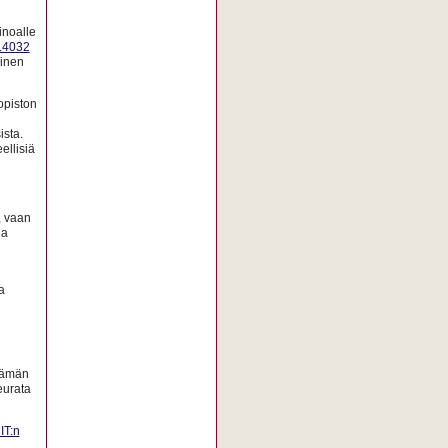
inoalle
0.4032
minen
opiston
ista.
ellisiä
, vaan
la
a
 Tämän
eurata
IT:n