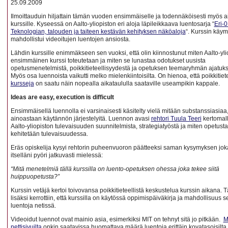
25.09.2009
Ilmoittauduin hiljattain tämän vuoden ensimmäiselle ja todennäköisesti myös a
kurssille. Kyseessä on Aalto-yliopiston eri aloja läpileikkaava luentosarja “
Eri-
Teknologian, talouden ja taiteen kestävän kehityksen näköaloja
“. Kurssin käy
mahdollistui videoitujen luentojen ansiosta.
Lähdin kurssille enimmäkseen sen vuoksi, että olin kiinnostunut miten Aalto-yli
ensimmäinen kurssi toteutetaan ja miten se lunastaa odotukset uusista
opetusmenetelmistä, poikkitieteellisyydestä ja opetuksen teemaryhmän ajatuks
Myös osa luennoista vaikutti melko mielenkiintoisilta. On hienoa, että poikkitiete
kursseja
on saatu näin nopealla aikataululla saataville useampikin kappale.
Ideas are easy, execution is difficult
Ensimmäisellä luennolla ei varsinaisesti käsitelty vielä mitään substanssiasiaa
ainoastaan käytännön järjestelyitä. Luennon avasi
rehtori Tuula Teeri
kertomal
Aalto-yliopiston tulevaisuuden suunnitelmista, strategiatyöstä ja miten opetusta
kehitetään tulevaisuudessa.
Eräs opiskelija kysyi rehtorin puheenvuoron päätteeksi saman kysymyksen jok
itselläni pyöri jatkuvasti mielessä:
“Mitä menetelmiä tällä kurssilla on luento-opetuksen ohessa joka tekee siitä
huippuopetusta?”
Kurssin vetäjä kertoi toivovansa poikkitieteellistä keskustelua kurssin aikana.
lisäksi kerrottiin, että kurssilla on käytössä oppimispäiväkirja ja mahdollisuus s
luentoja netissä.
Videoidut luennot ovat mainio asia, esimerkiksi MIT on tehnyt sitä jo pitkään.
M
nettisivuilta
onkin saatavissa huomattava määrä luentoja erittäin kovatasoisilta