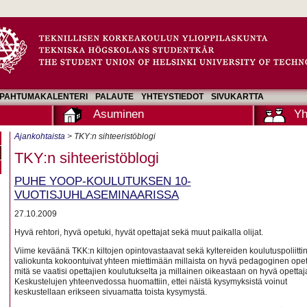
PAHTUMAKALENTERI
PALAUTE
YHTEYSTIEDOT
SIVUKARTTA
Asuminen
Yh
Ajankohtaista
> TKY:n sihteeristöblogi
TKY:n sihteeristöblogi
PUHE YOOP-KOULUTUKSEN 10-
VUOTISJUHLASEMINAARISSA
27.10.2009
Hyvä rehtori, hyvä opetuki, hyvät opettajat sekä muut paikalla olijat.
Viime keväänä TKK:n kiltojen opintovastaavat sekä kyltereiden koulutuspoliitti
valiokunta kokoontuivat yhteen miettimään millaista on hyvä pedagoginen opet
mitä se vaatisi opettajien koulutukselta ja millainen oikeastaan on hyvä opettaj
Keskustelujen yhteenvedossa huomattiin, ettei näistä kysymyksistä voinut
keskustellaan erikseen sivuamatta toista kysymystä.