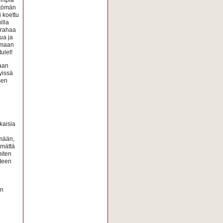
ttömän
 koettu
illa
 rahaa
ua ja
kemaan
ulet!
aan
yissä
sen
kaisia
ämään,
ämättä
miten
teen
en