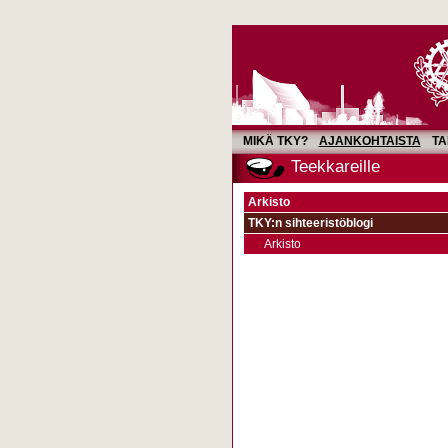
MIKÄ TKY?
AJANKOHTAISTA
TA
Teekkareille
Arkisto
TKY:n sihteeristöblogi
Arkisto