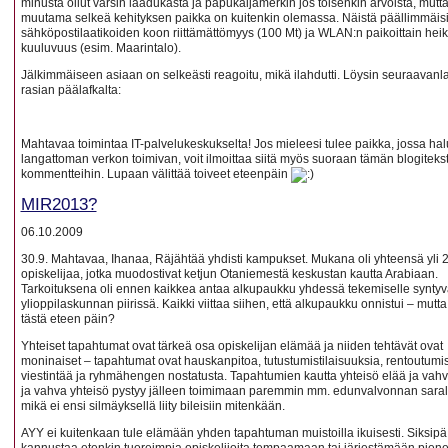
minusta ollut varsin laadukasta ja papukaijamerkin jos toisenkin arvoista, mutt
muutama selkeä kehityksen paikka on kuitenkin olemassa. Näistä päällimmäis
sähköpostilaatikoiden koon riittämättömyys (100 Mt) ja WLAN:n paikoittain hei
kuuluvuus (esim. Maarintalo).
Jälkimmäiseen asiaan on selkeästi reagoitu, mikä ilahdutti. Löysin seuraavanl
rasian päälafkalta:
Mahtavaa toimintaa IT-palvelukeskukselta! Jos mieleesi tulee paikka, jossa halu
langattoman verkon toimivan, voit ilmoittaa siitä myös suoraan tämän blogitekst
kommentteihin. Lupaan välittää toiveet eteenpäin
MIR2013?
06.10.2009
30.9. Mahtavaa, Ihanaa, Räjähtää yhdisti kampukset. Mukana oli yhteensä yli 
opiskelijaa, jotka muodostivat ketjun Otaniemestä keskustan kautta Arabiaan.
Tarkoituksena oli ennen kaikkea antaa alkupaukku yhdessä tekemiselle synty
ylioppilaskunnan piirissä. Kaikki viittaa siihen, että alkupaukku onnistui – mutt
tästä eteen päin?
Yhteiset tapahtumat ovat tärkeä osa opiskelijan elämää ja niiden tehtävät ovat
moninaiset – tapahtumat ovat hauskanpitoa, tutustumistilaisuuksia, rentoutumis
viestintää ja ryhmähengen nostatusta. Tapahtumien kautta yhteisö elää ja vahv
ja vahva yhteisö pystyy jälleen toimimaan paremmin mm. edunvalvonnan saral
mikä ei ensi silmäyksellä liity bileisiin mitenkään.
AYY ei kuitenkaan tule elämään yhden tapahtuman muistoilla ikuisesti. Siksip
kannustaa etenkin tuoreimpia opiskelijoita tempaamaan tai järjestämään pien