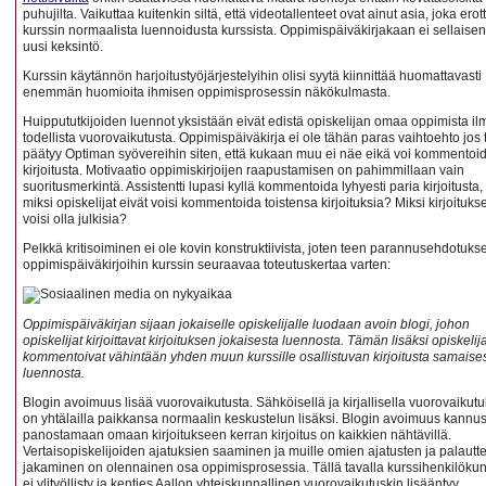
puhujilta. Vaikuttaa kuitenkin siltä, että videotallenteet ovat ainut asia, joka erot
kurssin normaalista luennoidusta kurssista. Oppimispäiväkirjakaan ei sellaise
uusi keksintö.
Kurssin käytännön harjoitustyöjärjestelyihin olisi syytä kiinnittää huomattavasti
enemmän huomioita ihmisen oppimisprosessin näkökulmasta.
Huippututkijoiden luennot yksistään eivät edistä opiskelijan omaa oppimista i
todellista vuorovaikutusta. Oppimispäiväkirja ei ole tähän paras vaihtoehto jos t
päätyy Optiman syövereihin siten, että kukaan muu ei näe eikä voi kommentoi
kirjoitusta. Motivaatio oppimiskirjoijen raapustamisen on pahimmillaan vain
suoritusmerkintä. Assistentti lupasi kyllä kommentoida lyhyesti paria kirjoitusta,
miksi opiskelijat eivät voisi kommentoida toistensa kirjoituksia? Miksi kirjoitukse
voisi olla julkisia?
Pelkkä kritisoiminen ei ole kovin konstruktiivista, joten teen parannusehdotuks
oppimispäiväkirjoihin kurssin seuraavaa toteutuskertaa varten:
Oppimispäiväkirjan sijaan jokaiselle opiskelijalle luodaan avoin blogi, johon
opiskelijat kirjoittavat kirjoituksen jokaisesta luennosta. Tämän lisäksi opiskelija
kommentoivat vähintään yhden muun kurssille osallistuvan kirjoitusta samaise
luennosta.
Blogin avoimuus lisää vuorovaikutusta. Sähköisellä ja kirjallisella vuorovaikutu
on yhtälailla paikkansa normaalin keskustelun lisäksi. Blogin avoimuus kannu
panostamaan omaan kirjoitukseen kerran kirjoitus on kaikkien nähtävillä.
Vertaisopiskelijoiden ajatuksien saaminen ja muille omien ajatusten ja palautt
jakaminen on olennainen osa oppimisprosessia. Tällä tavalla kurssihenkilöku
ei ylityöllisty ja kenties Aallon yhteiskunnallinen vuorovaikutuskin lisääntyy.