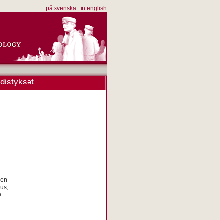
på svenska
in english
distykset
nen
us,
a.