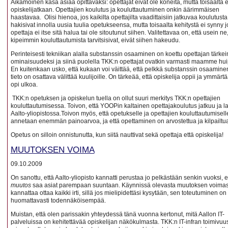
Aikamoinen kasa asiaa opittavaksi: opettajat eivät ole koneita, mutta toisaalta e
opiskelijatkaan. Opettajien koulutus ja kouluttautuminen onkin äärimmäisen
haastavaa. Olisi hienoa, jos kaikilta opettajilta vaadittaisiin jatkuvaa koulutusta
hakisivat innolla uusia tuulia opetukseensa, mutta toisaalta kehitystä ei synny j
opettaja ei itse sitä halua tai ole sitoutunut siihen. Valitettavaa on, että usein ne,
kipeimmin kouluttautumista tarvitsisivat, eivät siihen hakeudu.
Perinteisesti tekniikan alalla substanssin osaaminen on koettu opettajan tärk
ominaisuudeksi ja siinä puolella TKK:n opettajat ovatkin varmasti maamme hui
En kuitenkaan usko, että kukaan voi väittää, että pelkkä substanssin osaaminen 
tieto on osattava välittää kuulijoille. On tärkeää, että opiskelija oppii ja ymmärt
opi ulkoa.
TKK:n opetuksen ja opiskelun tuella on ollut suuri merkitys TKK:n opettajien
kouluttautumisessa. Toivon, että YOOPin kaltainen opettajakoulutus jatkuu ja 
Aalto-yliopistossa.Toivon myös, että opetukselle ja opettajien kouluttautumisell
annetaan enemmän painoarvoa, ja että opettaminen on arvostettua ja kilpailtua
Opetus on silloin onnistunutta, kun siitä nauttivat sekä opettaja että opiskelija!
MUUTOKSEN VOIMA
09.10.2009
On sanottu, että Aalto-yliopisto kannatti perustaa jo pelkästään senkin vuoksi, e
muutos
saa asiat parempaan suuntaan. Käynnissä olevasta muutoksen voimas
kannattaa ottaa kaikki irti, sillä jos mielipidettäsi kysytään, sen toteutuminen on
huomattavasti todennäköisempää.
Muistan, että olen parissakin yhteydessä tänä vuonna kertonut, mitä Aallon IT-
palveluissa on kehitettävää opiskelijan näkökulmasta. TKK:n IT-infran toimivuu