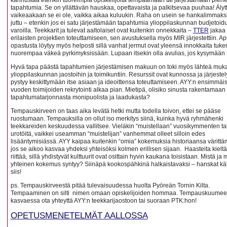
tapahtumia. Se on yllättävän hauskaa, opettavaista ja palkitsevaa puuhaa! Äly
vaikeaakaan se ei ole, vaikka aikaa kuluukin. Raha on usein se hankalimmaksi
juttu – etenkin jos ei satu järjestämään tapahtumia ylioppilaskunnan budjetoidu
varoilla. Teekkarit ja tulevat aaltolaiset ovat kuitenkin onnekkaita –
TTER
jakaa
erilaisten projektien toteuttamiseen, sen avustuksella myös MIR järjestettiin. Ap
opastusta löytyy myös helposti sillä vanhat jermut ovat yleensä innokkaita tu
nuorempaa väkeä pyrkimyksissään. Lupaan itsekin olla avulias, jos kysymään t
Hyvä tapa päästä tapahtumien järjestämisen makuun on toki myös lähteä muk
ylioppilaskunnan jaostoihin ja toimikuntiin. Resurssit ovat kunnossa ja järjestel
pystyy keskittymään itse asiaan ja ideoittensa toteuttamiseen. AYY:n ensimmäi
vuoden toimijoiden rekrytointi alkaa pian. Mietipä, olisiko sinusta rakentamaan
tapahtumatarjonnasta monipuolista ja laadukasta?
Tempauskirveen on taas aika levätä hetki mutta todella toivon, ettei se pääse
ruostumaan. Tempauksilla on ollut iso merkitys siinä, kuinka hyvä ryhmähenki
teekkareiden keskuudessa vallitsee. Vieläkin “muistellaan” vuosikymmenten ta
urotöitä, vaikkei useamman “muistelijan” vanhemmat olleet silloin edes
lisääntymisiässä. AYY kaipaa kuitenkin “omia” kokemuksia historiaansa väritt
jos se aikoo kasvaa yhdeksi yhteisöksi kolmen erillisen sijaan. Haasteita kielt
riittää, sillä yhdistyvät kulttuurit ovat osittain hyvin kaukana toisistaan. Mistä ja 
yhteinen kokemus syntyy? Siinäpä kookospähkinä halkaistavaksi – hanskat kä
siis!
ps. Tempauskirveestä pitää tulevaisuudessa huolta Pyöreän Tornin Kilta.
Tempaaminen on silti nimen omaan opiskelijoiden hommaa. Tempauskuume
kasvaessa ota yhteyttä AYY:n teekkarijaostoon tai suoraan PTK:hon!
OPETUSMENETELMÄT AALLOSSA