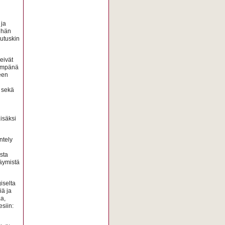
 ja
a hän
lutuskin
eivät
eämpänä
een
t sekä
Lisäksi
ntely
sta
äymistä
iselta
iä ja
a,
esiin: