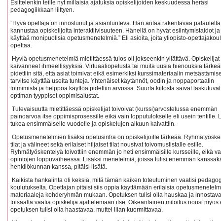
Esittelenkin teille nyt millaisia ajatuksia opiskelijoiden keskuudessa heräsi
pedagogiikkaan liittyen.
”Hyvä opettaja on innostunut ja asiantunteva. Hän antaa rakentavaa palautetta
kannustaa opiskelijoita interaktiivisuuteen. Hänellä on hyvät esiintymistaidot j
käyttää monipuolisia opetusmenetelmiä.” Eli asioita, joita yliopisto-opettajakou
opettaa.
Hyviä opetusmenetelmiä mietittäessä tulos oli jokseenkin yllättävä. Opiskelijat 
kaivanneet ihmeellisyyksiä. Virtuaaliopetusta tai muita uusia hienouksia tärk
pidettiin sitä, että asiat toimivat eikä esimerkiksi kurssimateriaalin metsästämis
tarvitse käyttää useita tunteja. Yhtenäiset käytännöt, oodin ja noppaportaalin
toimimista ja helppoa käyttöä pidettiin arvossa. Suurta kiitosta saivat laskutuva
optiman tyyppiset oppimisalustat.
Tulevaisuutta mietittäessä opiskelijat toivoivat (kurssi)arvostelussa enemmän
painoarvoa itse oppimisprosessille eikä vain lopputulokselle eli usein tentille. 
tukea ensimmäiselle vuodelle ja opiskelujen alkuun kaivattiin.
Opetusmenetelmien lisäksi opetusinfra on opiskelijoille tärkeää. Ryhmätyöske
tilat ja välineet sekä erilaiset hiljaiset tilat nousivat toivomuslistalle esille.
Ryhmätyöskentelyä toivottiin enemmän jo heti ensimmäisille kursseille, eikä va
opintojen loppuvaiheessa. Lisäksi menetelmiä, joissa tulisi enemmän kanssak
henkilökunnan kanssa, pitäisi lisätä.
Kaikista hankalinta oli keksiä, mitä tämän kaiken toteutuminen vaatisi pedagog
koulutukselta. Opettajan pitäisi siis oppia käyttämään erilaisia opetusmenetelm
materiaaleja kohderyhmän mukaan. Opetuksen tulisi olla hauskaa ja innostava
toisaalta vaatia opiskelija ajattelemaan itse. Oikeanlainen mitoitus nousi myös 
opetuksen tulisi olla haastavaa, muttei liian kuormittavaa.