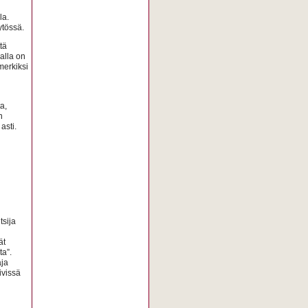
la.
ytössä.
tä
alla on
merkiksi
a,
n
asti.
tsija
ät
ta”.
aja
ivissä