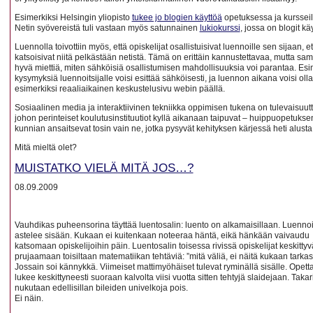
Esimerkiksi Helsingin yliopisto
tukee jo blogien käyttöä
opetuksessa ja kursseil
Netin syövereistä tuli vastaan myös satunnainen
lukiokurssi
, jossa on blogit kä
Luennolla toivottiin myös, että opiskelijat osallistuisivat luennoille sen sijaan, et
katsoisivat niitä pelkästään netistä. Tämä on erittäin kannustettavaa, mutta sam
hyvä miettiä, miten sähköisiä osallistumisen mahdollisuuksia voi parantaa. Esi
kysymyksiä luennoitsijalle voisi esittää sähköisesti, ja luennon aikana voisi olla
esimerkiksi reaaliaikainen keskustelusivu webin päällä.
Sosiaalinen media ja interaktiivinen tekniikka oppimisen tukena on tulevaisuutt
johon perinteiset koulutusinstituutiot kyllä aikanaan taipuvat – huippuopetukse
kunnian ansaitsevat tosin vain ne, jotka pysyvät kehityksen kärjessä heti alusta 
Mitä mieltä olet?
MUISTATKO VIELÄ MITÄ JOS…?
08.09.2009
Vauhdikas puheensorina täyttää luentosalin: luento on alkamaisillaan. Luennoi
astelee sisään. Kukaan ei kuitenkaan noteeraa häntä, eikä hänkään vaivaudu
katsomaan opiskelijoihin päin. Luentosalin toisessa rivissä opiskelijat keskittyv
prujaamaan toisiltaan matematiikan tehtäviä: ”mitä väliä, ei näitä kukaan tarkas
Jossain soi kännykkä. Viimeiset mattimyöhäiset tulevat ryminällä sisälle. Opett
lukee keskittyneesti suoraan kalvolta viisi vuotta sitten tehtyjä slaidejaan. Takar
nukutaan edellisillan bileiden univelkoja pois.
Ei näin.