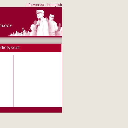
på svenska
in english
distykset