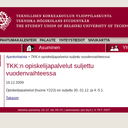
PAHTUMAKALENTERI
PALAUTE
YHTEYSTIEDOT
SIVUKARTTA
Asuminen
Yh
Ajankohtaista
> TKK:n opiskelijapalvelut suljettu vuodenvaihteessa
TKK:n opiskelijapalvelut suljettu
vuodenvaihteessa
16.12.2009
Opiskelijapalvelut (huone Y223) on suljettu 30.-31.12. ja 4.-5.1.
Takaisin
viimeksi päivitetty 16.12. klo 09:15 | webmaster (at) tky.fi | © TKY 2007