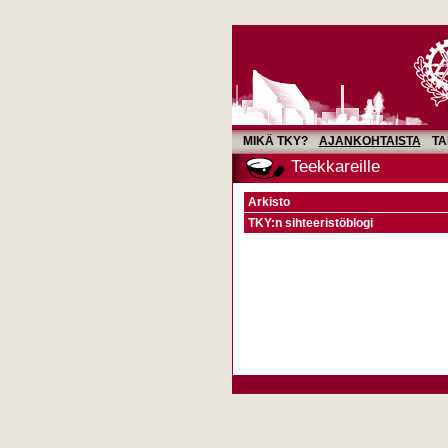
MIKÄ TKY?
AJANKOHTAISTA
TA
Teekkareille
Arkisto
TKY:n sihteeristöblogi