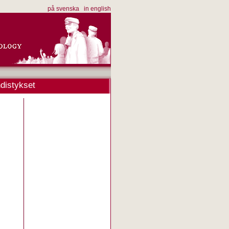
på svenska
in english
distykset