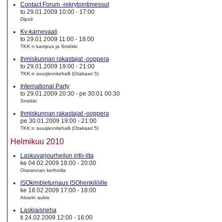
Contact Forum -rekrytointimessut
to 29.01.2009 10:00
-
17:00
Dipoli
Kv-karnevaali
to 29.01.2009 11:00
-
18:00
TKK:n kampus ja Smökki
Ihmiskunnan rakastajat -ooppera
to 29.01.2009 19:00
-
21:00
TKK:n suurjännitehalli (Otakaari 5)
International Party
to 29.01.2009 20:30
-
pe 30.01 00:30
Smökki
Ihmiskunnan rakastajat -ooppera
pe 30.01.2009 19:00
-
21:00
TKK:n suurjännitehalli (Otakaari 5)
Helmikuu 2010
Laskuvarjourheilun info-ilta
ke 04.02.2009 18:00
-
20:00
Otarannan kerhotila
ISOkimbleturnaus ISOhenkilöille
ke 18.02.2009 17:00
-
18:00
Alvarin aukio
Laskiaisrieha
ti 24.02.2009 12:00
-
16:00