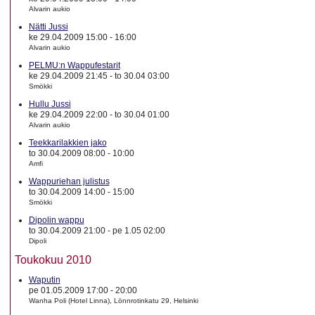
Alvarin aukio
Nätti Jussi
ke 29.04.2009 15:00
-
16:00
Alvarin aukio
PELMU:n Wappufestarit
ke 29.04.2009 21:45
-
to 30.04 03:00
Smökki
Hullu Jussi
ke 29.04.2009 22:00
-
to 30.04 01:00
Alvarin aukio
Teekkarilakkien jako
to 30.04.2009 08:00
-
10:00
Amfi
Wappuriehan julistus
to 30.04.2009 14:00
-
15:00
Smökki
Dipolin wappu
to 30.04.2009 21:00
-
pe 1.05 02:00
Dipoli
Toukokuu 2010
Waputin
pe 01.05.2009 17:00
-
20:00
Wanha Poli (Hotel Linna), Lönnrotinkatu 29, Helsinki