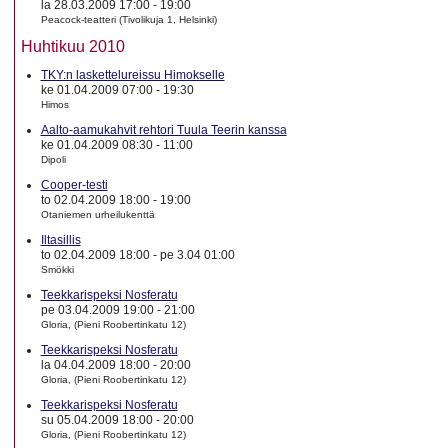
la 28.03.2009 17:00
-
19:00
Peacock-teatteri (Tivolikuja 1, Helsinki)
Huhtikuu 2010
TKY:n laskettelureissu Himokselle
ke 01.04.2009 07:00
-
19:30
Himos
Aalto-aamukahvit rehtori Tuula Teerin kanssa
ke 01.04.2009 08:30
-
11:00
Dipoli
Cooper-testi
to 02.04.2009 18:00
-
19:00
Otaniemen urheilukenttä
Iltasillis
to 02.04.2009 18:00
-
pe 3.04 01:00
Smökki
Teekkarispeksi Nosferatu
pe 03.04.2009 19:00
-
21:00
Gloria, (Pieni Roobertinkatu 12)
Teekkarispeksi Nosferatu
la 04.04.2009 18:00
-
20:00
Gloria, (Pieni Roobertinkatu 12)
Teekkarispeksi Nosferatu
su 05.04.2009 18:00
-
20:00
Gloria, (Pieni Roobertinkatu 12)