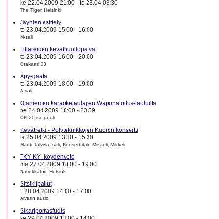
ke 22.04.2009 21:00
-
to 23.04 03:30
The Tiger, Helsinki
Jäynien esittely
to 23.04.2009 15:00
-
16:00
M-sali
Fillareiden keväthuoltopäivä
to 23.04.2009 16:00
-
20:00
Otakaari 20
Äpy-gaala
to 23.04.2009 18:00
-
19:00
A-sali
Otaniemen karaokelaulajien Wapunaloitus-lauluilta
pe 24.04.2009 18:00
-
23:59
OK 20 iso puoli
Kevätretki - Polyteknikkojen Kuoron konsertti
la 25.04.2009 13:30
-
15:30
Martti Talvela -sali, Konserttitalo Mikaeli, Mikkeli
TKY-KY -köydenveto
ma 27.04.2009 18:00
-
19:00
Narinkkatori, Helsinki
Sitsikilpailut
ti 28.04.2009 14:00
-
17:00
Alvarin aukio
Sikariporrasfudis
ke 29.04.2009 13:00
-
14:00