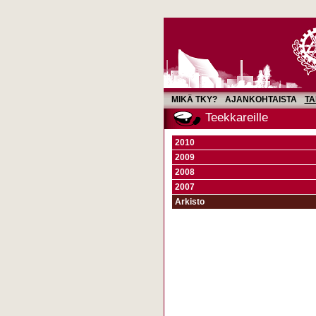
MIKÄ TKY?
AJANKOHTAISTA
TA
Teekkareille
2010
2009
2008
2007
Arkisto