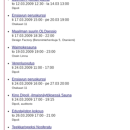
to 12.03.2009 12:30
-
la 14.03 13:00
Dipoli
Ensiavun peruskurssi
ti 17.03.2009 15:00
-
pe 20.03 19:00
Otakaari 11
Maailman suurin OLOsessio
ti 17.03.2009 18:30
-
22:00
Design Factory (Betonimiehenkuja 5, Otaniemi)
Waimokesauna
to 19.03.2009 19:00
-
23:00
Ossin Linna
Verenluovutus
ti 24.03.2009 11:00
-
17:00
Dipoli
Ensiavun peruskurssi
ti 24.03.2009 16:00
-
pe 27.03 20:00
Otakaari 11
Kino Dipoli -ilmaisnäytöksessä Sauna
ti 24.03.2009 17:00
-
19:15
Dipoli, auditorio
Edustajiston kokous
to 26.03.2009 17:00
-
21:00
Dipoli
Teekkarispeksi Nosferatu