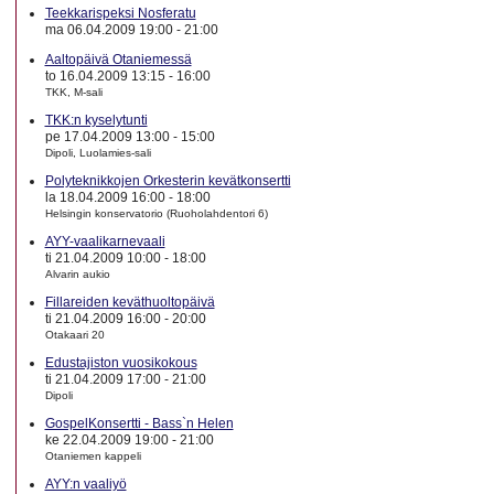
Teekkarispeksi Nosferatu
ma 06.04.2009 19:00
-
21:00
Aaltopäivä Otaniemessä
to 16.04.2009 13:15
-
16:00
TKK, M-sali
TKK:n kyselytunti
pe 17.04.2009 13:00
-
15:00
Dipoli, Luolamies-sali
Polyteknikkojen Orkesterin kevätkonsertti
la 18.04.2009 16:00
-
18:00
Helsingin konservatorio (Ruoholahdentori 6)
AYY-vaalikarnevaali
ti 21.04.2009 10:00
-
18:00
Alvarin aukio
Fillareiden keväthuoltopäivä
ti 21.04.2009 16:00
-
20:00
Otakaari 20
Edustajiston vuosikokous
ti 21.04.2009 17:00
-
21:00
Dipoli
GospelKonsertti - Bass`n Helen
ke 22.04.2009 19:00
-
21:00
Otaniemen kappeli
AYY:n vaaliyö