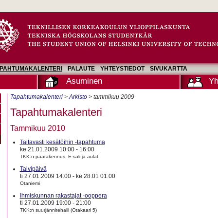
PAHTUMAKALENTERI
PALAUTE
YHTEYSTIEDOT
SIVUKARTTA
Asuminen
Yh
Tapahtumakalenteri
>
Arkisto
> tammikuu 2009
Tapahtumakalenteri
Tammikuu 2010
Taitavasti kesätöihin -tapahtuma
ke 21.01.2009 10:00
-
16:00
TKK:n päärakennus, E-sali ja aulat
Talvipäivä
ti 27.01.2009 14:00
-
ke 28.01 01:00
Otaniemi
Ihmiskunnan rakastajat -ooppera
ti 27.01.2009 19:00
-
21:00
TKK:n suurjännitehalli (Otakaari 5)