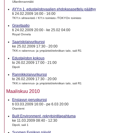
Ullanlinnanmäki
AYY:n 1. edustajistovaalien ehdokasasettelu päättyy
ti 24.02.2009 16:00
-
16:00
TKY:n sihteeristö / KY:n toimisto /TOKYOn toimisto
Gravitaatio
ti 24.02.2009 20:00
-
ke 25.02 04:00
Royal Onnela
Saaristolaivurikurssi
ke 25.02.2009 17:30
-
20:00
TKK:n rakennus- ja ympäristötekniikan talo, sali R1
Edustajiston kokous
to 26.02.2009 17:00
-
21:00
Dipoli
Rannikkolaivurikurssi
to 26.02.2009 17:30
-
20:00
TKK:n rakennus- ja ympäristötekniikan talo, sali R1
Maaliskuu 2010
Ensiavun peruskurssi
ti 03.03.2009 16:00
-
pe 6.03 20:00
Otaniemi
Built Environment -rekrytointitapahtuma
ke 11.03.2009 08:40
-
12:30
Dipoli, sali 1
Suomen Fysiikan päivät